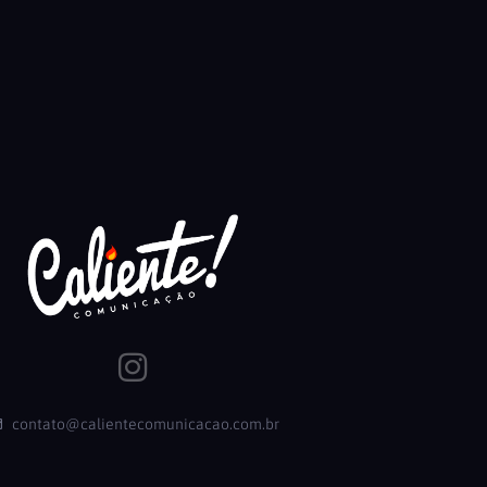
contato@calientecomunicacao.com.br